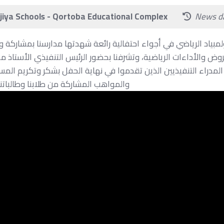
0
|
0
ract with the school news.