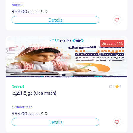
Bonyan
399.00
S.R
800.00
Details
Discount 14%
General
(0 )
5
دورة الفيدا (vida math)
buthoor-tech
554.00
S.R
650.00
Details