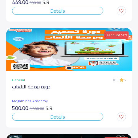
449.00
S.R
900.00
Details
Discount 50%
General
(0 )
5
دورة برمجة الالعاب
Megaminds Academy
500.00
S.R
1,000.00
Details