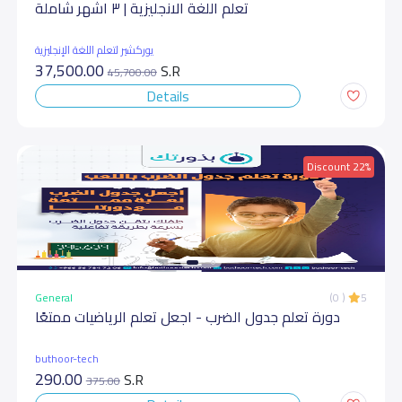
تعلم اللغة الانجليزية | ٣ اشهر شاملة
يوركشير لتعلم اللغة الإنجليزية
37,500.00
S.R
45,700.00
Details
Discount 22%
General
(0 )
5
دورة تعلم جدول الضرب - اجعل تعلم الرياضيات ممتعًا
buthoor-tech
290.00
S.R
375.00