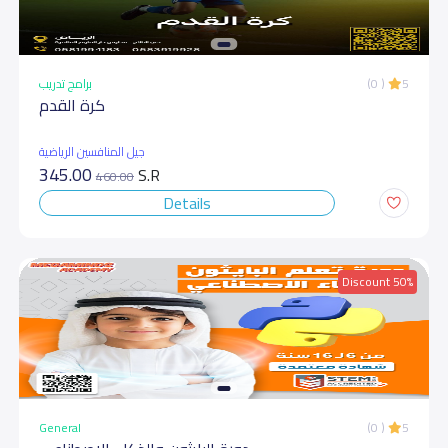
برامج تدريب
(0 )
5
كرة القدم
جيل المنافسين الرياضية
345.00
S.R
460.00
Details
Discount 50%
General
(0 )
5