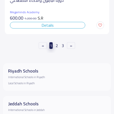
دورة البايثون والذكاء الاصطناعي
Megaminds Academy
600.00
S.R
1,200.00
Details
«
1
2
3
»
Riyadh Schools
International Schools in Riyadh
Local Schools in Riyadh
Jeddah Schools
International Schools in Jeddah