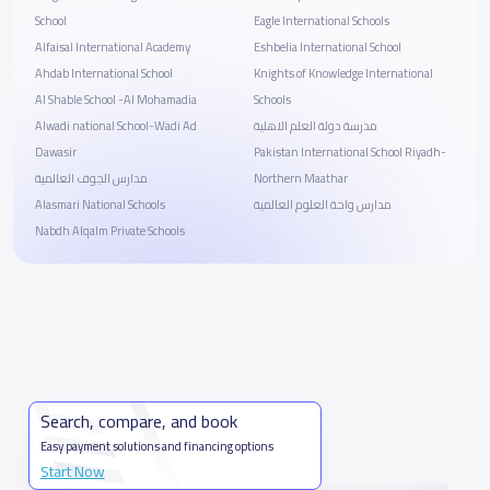
School
Eagle International Schools
Alfaisal International Academy
Eshbelia International School
Ahdab International School
Knights of Knowledge International
Al Shable School -Al Mohamadia
Schools
Alwadi national School-Wadi Ad
مدرسة دولة العلم الاهلية
Dawasir
Pakistan International School Riyadh-
مدارس الجوف العالمية
Northern Maathar
Alasmari National Schools
مدارس واحة العلوم العالمية
Nabdh Alqalm Private Schools
Search, compare, and book
Easy payment solutions and financing options
Start Now