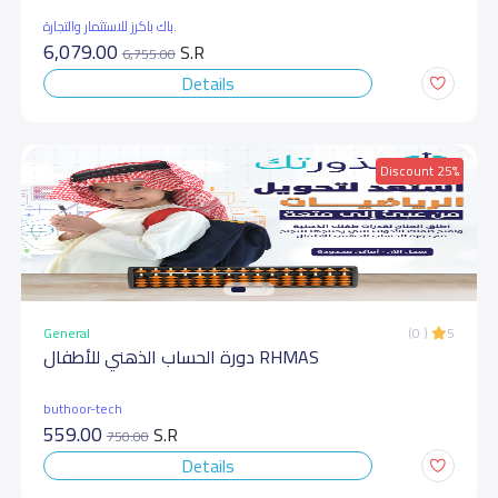
باك باكرز للاستثمار والتجارة.
6,079.00
S.R
6,755.00
Details
Discount 25%
General
(0 )
5
دورة الحساب الذهني للأطفال RHMAS
buthoor-tech
559.00
S.R
750.00
Details