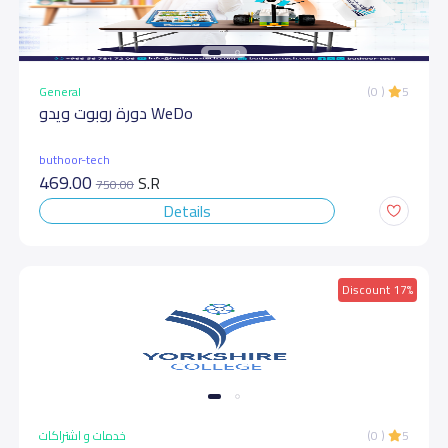
General
(0 )
5
دورة روبوت ويدو WeDo
buthoor-tech
469.00
S.R
750.00
Details
Discount 17%
خدمات و اشتراكات
(0 )
5