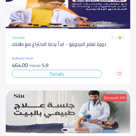
General
(0 )
5
دورة تعلم الاردوينو - ابدأ رحلة الاختراع مع طفلك
buthoor-tech
464.00
S.R
750.00
Details
Discount 25%