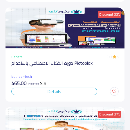
Discount 33%
General
(0 )
5
دورة الذكاء الاصطناعي باستخدام Pictoblox
buthoor-tech
465.00
S.R
700.00
Details
Discount 37%