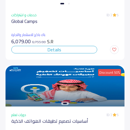
خدمات و اشتراكات
(0 )
5
Global Camps
باك باكرز للاستثمار والتجارة.
6,079.00
S.R
6,755.00
Details
Discount 50%
دورات تعلم
(0 )
5
أساسیات تصمیم تطبیقات الھواتف الذكیة