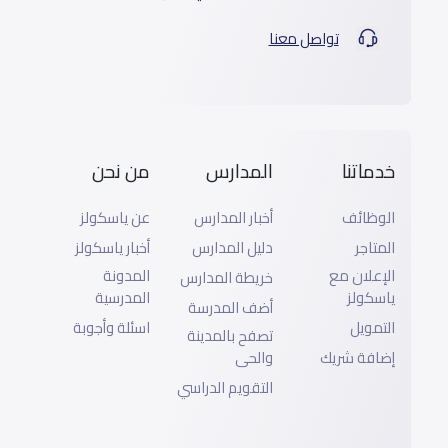
تواصل معنا
خدماتنا
المدارس
من نحن
الوظائف
أخبار المدارس
عن ياسكولز
المتاجر
دليل المدارس
أخبار ياسكولز
الإعلان مع
المدونة
خريطة المدارس
ياسكولز
المدرسية
أضف المدرسة
التمويل
اسئلة وأجوبة
تصفح بالمدينة
إضافة شريك
والحى
التقويم الدراسي