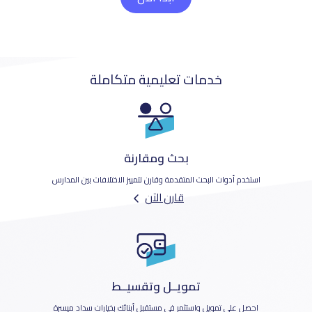
خدمات تعليمية متكاملة
بحث ومقارنة
استخدم أدوات البحث المتقدمة وقارن لتمييز الاختلافات بين المدارس
قارن الآن
تمويــل وتقسيــط
احصل على تمويل واستثمر في مستقبل أبنائك بخيارات سداد ميسرة