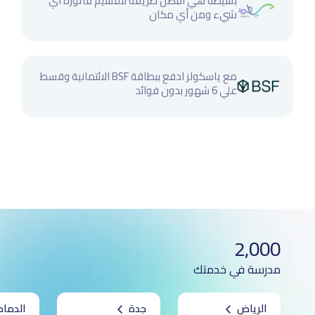
بسيطة هي أفضل طريقة لتقسيم فاتورة اي
شيء ومن أي مكان
مع ياسكولز ادفع ببطاقة BSF الائتمانية وقسط
علي 6 شهور بدون فوائد
2,000
مدرسة في خدمتك
الرياض
جدة
الدمام