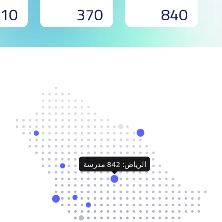
10
370
840
الرياض: 842 مدرسة