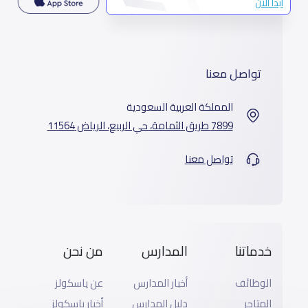
ابدأ الآن
تواصل معنا
المملكة العربية السعودية
7899 طريق الثمامة، حي الربيع، الرياض 11564
تواصل معنا
خدماتنا
المدارس
من نحن
الوظائف
أخبار المدارس
عن ياسكولز
المتاجر
دليل المدارس
أخبار ياسكولز