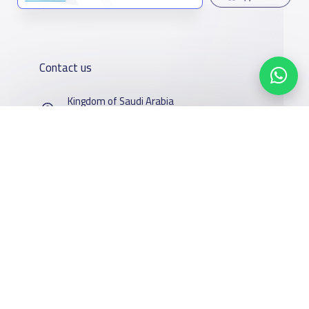
Contact us
Kingdom of Saudi Arabia
7899Al Thoumamah Rd, Ar Rabi, Riyadh 11564
Contact us
Our
Schools
Who are we
Services
About
News
Facebook
Twitter
Email
Whatsapp
Copy link
Scan QR Code
YaSchools
School jobs
Schools Guide