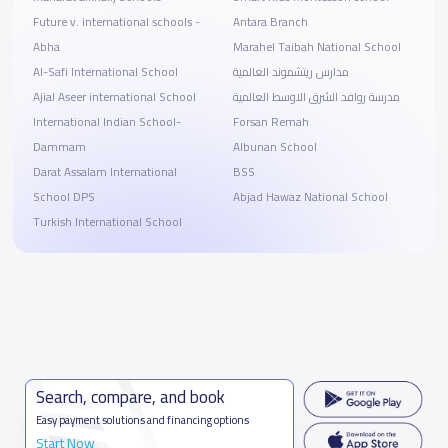
Future v. international schools -
Antara Branch
Abha
Marahel Taibah National School
Al-Safi International School
مدارس ريتشموند العالمية
Ajial Aseer international School
مدرسة روافد الشرق الاوسط العالمية
International Indian School-
Forsan Remah
Dammam
Albunan School
Darat Assalam International
BSS
School DPS
Abjad Hawaz National School
Turkish International School
Search, compare, and book
Easy payment solutions and financing options
Start Now