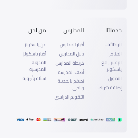
خدماتنا
المدارس
من نحن
الوظائف
أخبار المدارس
عن ياسكولز
المتاجر
دليل المدارس
أخبار ياسكولز
الإعلان مع
المدونة
خريطة المدارس
ياسكولز
المدرسية
أضف المدرسة
التمويل
اسئلة وأجوبة
تصفح بالمدينة
إضافة شريك
والحى
التقويم الدراسي