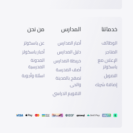
خدماتنا
المدارس
من نحن
الوظائف
أخبار المدارس
عن ياسكولز
المتاجر
دليل المدارس
أخبار ياسكولز
الإعلان مع
المدونة
خريطة المدارس
ياسكولز
المدرسية
أضف المدرسة
التمويل
اسئلة وأجوبة
تصفح بالمدينة
إضافة شريك
والحى
التقويم الدراسي