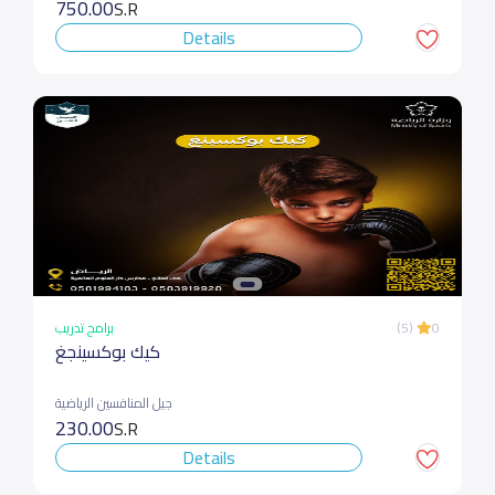
750.00
S.R
Details
برامج تدريب
(5)
0
كيك بوكسينجغ
جيل المنافسين الرياضية
230.00
S.R
Details