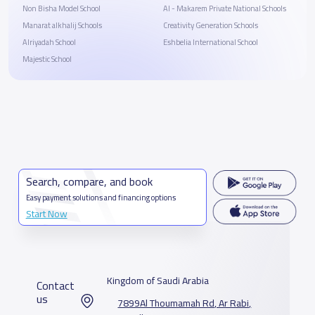
Non Bisha Model School
Al - Makarem Private National Schools
Manarat alkhalij Schools
Creativity Generation Schools
Alriyadah School
Eshbelia International School
Majestic School
Search, compare, and book
Easy payment solutions and financing options
Start Now
Kingdom of Saudi Arabia
Contact
us
7899Al Thoumamah Rd, Ar Rabi,