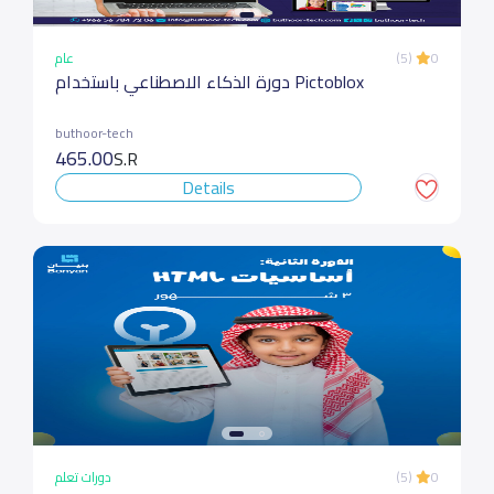
عام
(5)
0
دورة الذكاء الاصطناعي باستخدام Pictoblox
buthoor-tech
465.00
S.R
Details
دورات تعلم
(5)
0