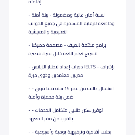
إقامته
- نسبة أمان عالية ومضمونة - بيئة آمنة
وخاضعة للرقابة المستمرة في جميع الجوانب
التعليمية والمعيشية
- برامج مكثفة للصيف - مصممة خصيصًا
لتسريع تعلم اللغة خلال فترة قصيرة
- دورات إعداد لاختبار الآيلتس IELTS - بإشراف
مدربين معتمدين وذوي خبرة
- استقبال طلاب من عمر 15 سنة فما فوق -
ضمن بيئة محفزة وآمنة
- توفير سكن طلابي متكامل الخدمات -
بالقرب من مقر المعهد
- رحلات ثقافية وترفيهية يومية وأسبوعية -