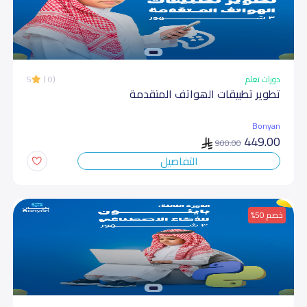
دورات تعلم
(0 )
5
تطویر تطبیقات الھواتف المتقدمة
Bonyan
449.00
900.00
التفاصيل
خصم 50%