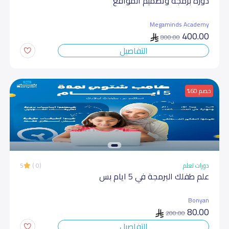
دورة برمجة وتصميم المواقع
Megaminds Academy
400.00
800.00
التفاصيل
خصم 60%
دورات تعلم
(0 )
5
علم طفلك البرمجة في 5 ايام بس
Bonyan
80.00
200.00
التفاصيل