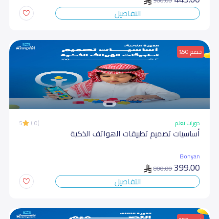
900.00
التفاصيل
خصم 50%
دورات تعلم
(0 )
5
أساسیات تصمیم تطبیقات الھواتف الذكیة
Bonyan
399.00
800.00
التفاصيل