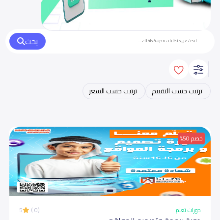
بحث
خصم 50%
دورات تعلم
(0 )
5