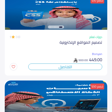
خصم 50%
دورات تعلم
(0 )
5
تصمیم المواقع الإلكترونیة
Bonyan
449.00
900.00
التفاصيل
خصم 50%