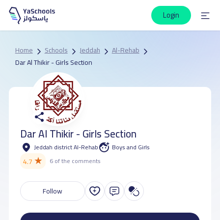
Login
Home
Schools
Jeddah
Al-Rehab
Dar Al Thikir - Girls Section
Dar Al Thikir - Girls Section
Jeddah district Al-Rehab
Boys and Girls
★
4.7
6 of the comments
Follow