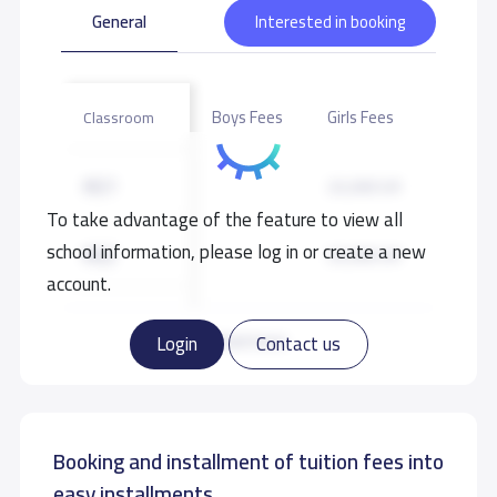
General
Interested in booking
Boys Fees
Girls Fees
Classroom
KG1
23,200 S.R
To take advantage of the feature to view all
school information, please log in or create a new
KG2
23,200 S.R
account.
KG3
23,200 S.R
Read more
Login
Contact us
GRADE 1
27,000 S.R
Booking and installment of tuition fees into
GRADE 2
27,000 S.R
easy installments.