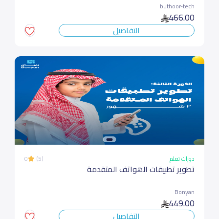
buthoor-tech
466.00
التفاصيل
دورات تعلم
(5)
0
تطویر تطبیقات الھواتف المتقدمة
Bonyan
449.00
التفاصيل