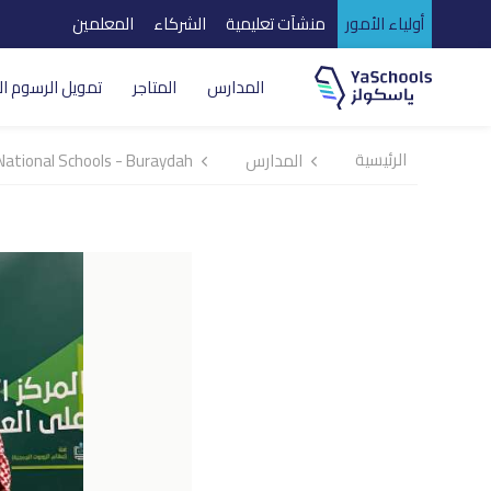
أولياء الأمور
منشآت تعليمية
الشركاء
المعلمين
المدارس
المتاجر
تمويل الرسوم ال
الرئيسية
المدارس
ational Schools - Buraydah