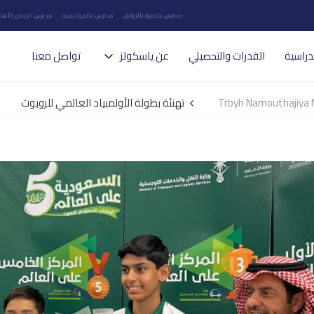
مدارس عالمية بالرياض
مدارس عالمية بجده
مدارس الرياض الأهلي
دراسية
القدرات والتحصيلي
عن ياسكولز
تواصل معنا
Trbyh Namouthajiya N
تهنئة بطولة الأولمبياد العالمي للروبوت