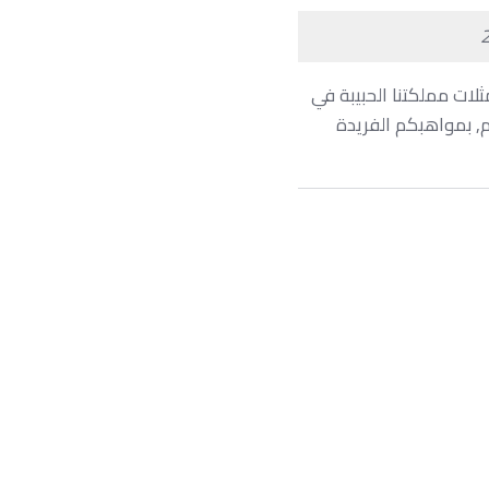
لات مملكتنا الحبيبة في
مركزين الـ 42 و الـ 51 على مستوى العالم, بمواهبكم الفريدة