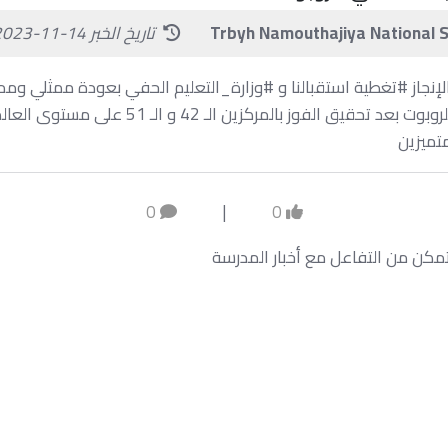
Trbyh Namouthajiya National 
تاريخ الخبر 14-11-2023
الإنجاز #تغطية استقبالنا و #وزارة_التعليم الحفي بعودة ممثلي وممث
بطولة الأولمبياد العالمي للروبوت بعد تحقيق الفوز بال
متميزين
0
|
0
كن من التفاعل مع أخبار المدرسة