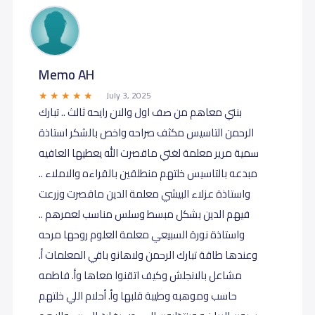
Memo AH
July 3, 2025
بنتي معاهم من صف اول والان رايحه ثالث .. تبارك
الرحمن التاسيس مكثف صراحه واخص بالشكر استاذة
سمية مرير معلمة لغتي ماقصرت الله يعطيها العافيه
مبدعه بالتاسيس خلتهم منطلقين بالقراءه والاملاء ..
واستاذة عزلاء البيشي معلمة الدين ماقصرت وزرعت
فيهم الدين بشكل مبسط وسلس مناسب لعمرهم ..
واستاذة نورة السبيعي معلمة العلوم روحها مرحه
وعندها طاقة تبارك الرحمن ولاهانو باقي المعلمات أ.
مشاعل بالانجلش وكيف اتقنوا معاها وأ. فاطمه
حاسب وموهبه وطيبة قلبها وأ. أحلام اللي خلتهم