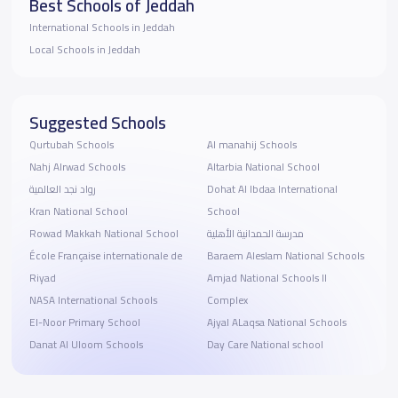
Best Schools of Jeddah
International Schools in Jeddah
Local Schools in Jeddah
Suggested Schools
Qurtubah Schools
ِAl manahij Schools
Nahj Alrwad Schools
Altarbia National School
Dohat Al Ibdaa International
رواد نجد العالمية
Kran National School
School
مدرسة الحمدانية الأهلية
Rowad Makkah National School
École Française internationale de
Baraem Aleslam National Schools
Riyad
Amjad National Schools II
NASA International Schools
Complex
El-Noor Primary School
Ajyal ALaqsa National Schools
Danat Al Uloom Schools
Day Care National school