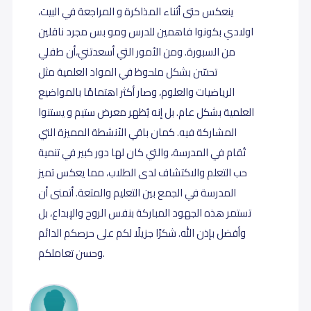
ينعكس حتى أثناء المذاكرة و المراجعة في البيت،
اولادي بكونوا فاهمين للدرس ومو بس مجرد ناقلين
من السبورة. ومن الأمور التي أسعدتني،أن طفلي
تحسّن بشكل ملحوظ في المواد العلمية مثل
الرياضيات والعلوم، وصار أكثر اهتمامًا بالمواضيع
العلمية بشكل عام. بل إنه يُظهر معرض ستيم و يستنوا
المشاركة فيه. كمان باقي الأنشطة المميزة التي
تُقام في المدرسة، والتي كان لها دور كبير في تنمية
حب التعلم والاكتشاف لدى الطلاب، مما يعكس تميز
المدرسة في الجمع بين التعليم والمتعة. أتمنى أن
تستمر هذه الجهود المباركة بنفس الروح والإبداع، بل
وأفضل بإذن الله. شكرًا جزيلًا لكم على حرصكم الدائم
وحسن تعاملكم.