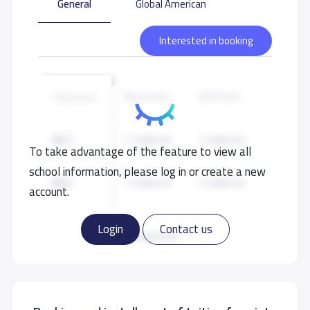
General
Global American
Interested in booking
Boys Fees
Girls Fees
Classroom
KG1
17,000 S.R
17,000 S.R
To take advantage of the feature to view all
school information, please log in or create a new
KG2
17,000 S.R
17,000 S.R
account.
KG3
17,000 S.R
17,000 S.R
Login
Contact us
Read more
GRADE 1
20,000 S.R
20,000 S.R