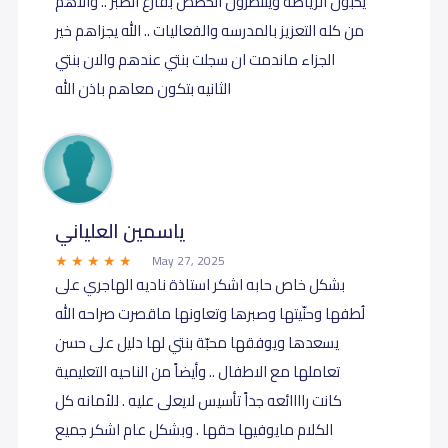
يحبون الرياضه وينتظرون الحصص بفارغ الصبر .. والاهم
من كله التعزيز بالمدرسه والفعاليات .. الله يجزاهم خير
الجزاء ماندمت ان سجلت بنتي عندهم والان بنتي
الثانيه بتكون معاهم باذن الله
ياسمين العلياني
May 27, 2025
بشكل خاص حابه اشكر استاذة ناديه الهاجري على
لُطفها وحنّيتها وصبرها وتعاونها ماقصرت صراحه الله
يسعدها ويوفقها محبّة بنتي لها دليل على حسن
تعاملها مع الاطفال .. وأيضاً من الناحيه التعليمية
كانت راااائعه جداً تأسيس لايعلى عليه . للأمانه كل
الكلام مايوفيها حقها . وبشكل عام اشكر جميع