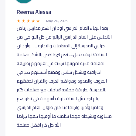
Reema Alessa
May 26, 2025
بعد انتهاء العام الدراسي اود ان اشكر مدارس رياض
الأندلس على العام الدراسي الرائع من كل النواحي من
حراس المدرسة إلى المعلمات والاداره ……وأود ان
اخص بالشكر معلمة kg3 استاذة/ نوف دهل…. نعم
المعلمه محبه لمهنتها نجحت في تعليمهم بطريقه
احترافيه وبشكل سلس وممتع أسستهم صح في
الحروف والمدود ومواضع الحرف والقران تحفظهم
بالمدرسة بطريقة ممتعه تعاملت مع معلمات كثير
ولم اجد مثل استاذه نوف أسهمت في تطورهم
وعلميا وأدبيا واجتماعيا كان طوال العام الدراسي
متجاوبة ونشيطه مهما تكلمت ما أوفيها حقها جزاها
الله كل خير افضل معلمة