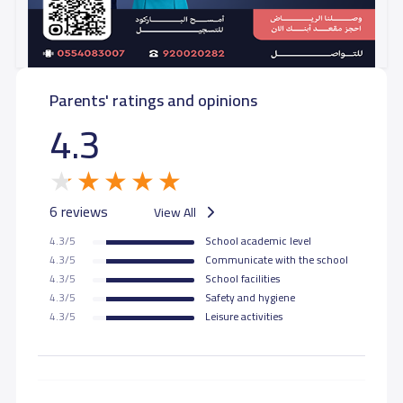
Parents' ratings and opinions
4.3
6 reviews
View All
4.3/5
School academic level
4.3/5
Communicate with the school
4.3/5
School facilities
4.3/5
Safety and hygiene
4.3/5
Leisure activities