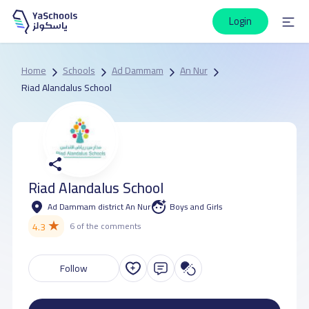
Login
Home
Schools
Ad Dammam
An Nur
Riad Alandalus School
Riad Alandalus School
Ad Dammam district An Nur
Boys and Girls
★
4.3
6 of the comments
Follow