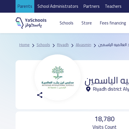
Parents
School Administrators
Partners
Teachers
Schools
Store
Fees financing
Home
Schools
Riyadh
Alyasmin
العالميه الياسمين
ه الياسمين
Riyadh district A
18,780
Visits Count