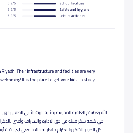
3.2/5
School facilities
3.2/5
Safety and hygiene
24,000 S.R
3.2/5
Leisure activities
24,000 S.R
24,000 S.R
26,000 S.R
 Riyadh. Their infrastructure and facilities are very
elcoming! It is the place to get your kids to study.
26,000 S.R
26,000 S.R
الله يعطيكم العافيه المدرسه بمثابة البيت الثاني للطفل بدو
جي كلمه شكر قليله في حق الاداره والاشراف وأعني بالذكرالا
كل الحب والشكر والاحترام متعاونه دائما معي اي وقت أر