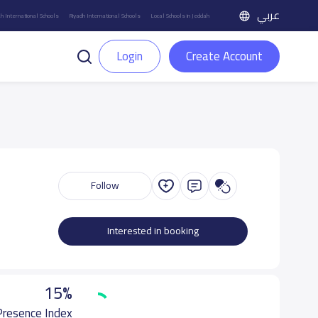
عربي
h International Schools
Riyadh International Schools
Local Schools in Jeddah
Login
Create Account
Follow
Interested in booking
15%
 Presence Index