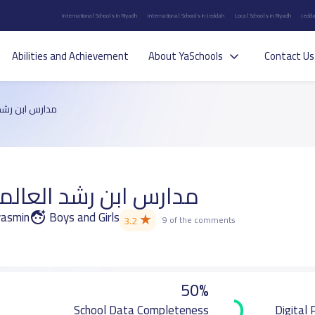
International Schools in Riyadh
International Schools in Jeddah
Local Schools in Riyadh
Jedda
Abilities and Achievement
About YaSchools
Contact Us
مدارس ابن رشد 
مدارس ابن رشد العالمي
lyasmin
Boys and Girls
★
3.2
9 of the comments
50%
School Data Completeness
Digital