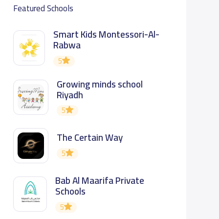
Featured Schools
Smart Kids Montessori-Al-
Rabwa
5
Growing minds school
Riyadh
5
The Certain Way
5
Bab Al Maarifa Private
Schools
5