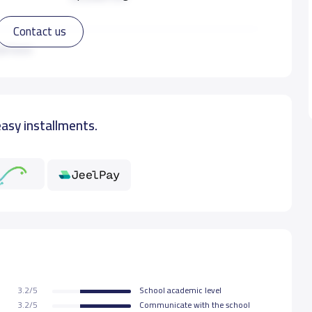
Contact us
20,000 S.R
ad more
22,000 S.R
easy installments.
22,000 S.R
22,000 S.R
22,000 S.R
22,000 S.R
3.2/5
School academic level
22,000 S.R
3.2/5
Communicate with the school