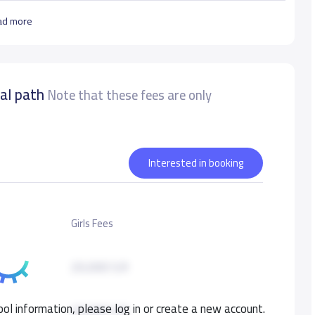
ad more
nal path
Note that these fees are only
Interested in booking
Girls Fees
20,000 S.R
ol information, please log in or create a new account.
20,000 S.R