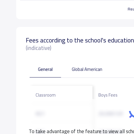
Re
Fees according to the school's educatio
(indicative)
General
Global American
Classroom
Boys Fees
KG1
20,000 S.R
To take advantage of the feature to view all scho
KG2
20,000 S.R