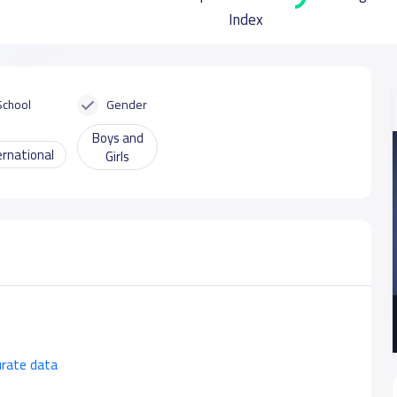
Index
School
Gender
Boys and
ernational
Girls
urate data