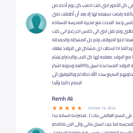
في كل الأمور ابني كنت اذهب كل يوم أخذه من
ئقه رفضت تسليمه لها إلا بعد أن أطمئنت مني
لاس وعند التحدث مع مديره المدرسه الاستاذه
طلبي وتم نقل ابني الي كلاس اخر رغم اني كنت
ما احتو الموقف وتم حل المشكله والحمدلله
د ودائما اذا لاحظت اي مشاكل في الاولاد تبلغك
الاولاد معلمه لها كل الحب والاحترام تيتشر
حه الاولاد المساعده اسيل رااااائعه وحنونه اشكر
جاوبهم السريع سدد الله خطاكم وبالتوفيق الي
الامام دائما وأبدا
Remh Ali
October 14, 2024
 في قسم العالمي بنات ) . ةبصراحه انسانه جدا
درسه لما جيت اسجل بناتي والى الان ماتقصر
بالنسبه للمعلمات : ميس منه معلمة الانجليزي