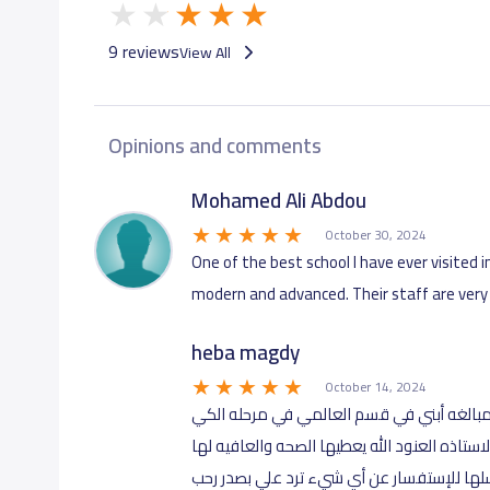
GRADE 7
24,000 S.R
9 reviews
View All
GRADE 8
24,000 S.R
Opinions and comments
GRADE 9
24,000 S.R
Mohamed Ali Abdou
October 30, 2024
GRADE 10
26,000 S.R
One of the best school I have ever visited in
modern and advanced. Their staff are very w
GRADE 11
26,000 S.R
heba magdy
GRADE 12
26,000 S.R
October 14, 2024
ن مبالغه أبني في قسم العالمي في مرحله الكي
ستاذه العنود الله يعطيها الصحه والعافيه لها
سلها للإستفسار عن أي شيء ترد علي بصدر رحب