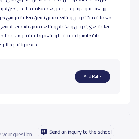
ررررائعه اسلوب وتدريس ميس هند معلمة ساينس تجنن تدر
معلمات ماث تدريس ومتابعه ميس نسرين معلمة فرنسي حبوبه
معلمة لغتي تدريس واهتمام ومتابعه ميس ياسمين السبيعي 
ماث كلاسها فيه نشاط و متعه وطريقة تدريس ممتازه 
بسيطه وتقبلهم للاراء والسعي للتغير المطلوب ليخدم مصلحة الجميع .
Add Rate
Send an inquiry to the school
 your question