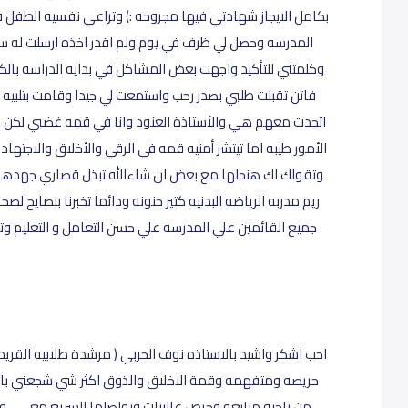
بكامل الايجاز شهادتي فيها مجروحه :) وتراعي نفسيه الطفل 
المدرسه وحصل لي ظرف في يوم ولم اقدر اخذه ارسلت له سا
وكلمتني للتأكيد واجهت بعض المشاكل في بدايه الدراسه بالك
فاتن تقبلت طلبي بصدر رحب واستمعت لي جيدا وقامت بتلبيه 
اتحدث معهم هي والأستاذة العنود وانا في قمه غضبي لكن ه
الأمور طيبه اما تيتشر أمنيه قمه في الرقي والأخلاق والاجتها
وتقولك لك هنحلها مع بعض ان شاءالله تبذل قصاري جهدها مع 
ريم مدربه الرياضه البدنيه كتير حنونه ودائما تخبرنا بنصايح لص
جميع القائمين علي المدرسه علي حسن التعامل و التعليم وت
احب اشكر واشيد بالاستاذه نوف الحربي ( مرشدة طلابيه القريد
حريصه ومتفهمه وقمة الاخلاق والذوق اكثر شي شجعني بالم
من ناحية متابعه وحرص عالبنات وتواصلها السريع معي .. و