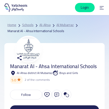
Login
Home
Schools
Al-Ahsa
Al Mubarraz
Manarat Al - Ahsa International Schools
Manarat Al - Ahsa International Schools
Al-Ahsa district Al Mubarraz
Boys and Girls
★
5.0
2 of the comments
Follow