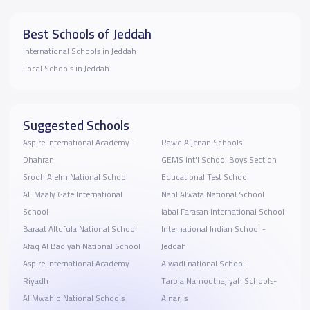
Best Schools of Jeddah
International Schools in Jeddah
Local Schools in Jeddah
Suggested Schools
Aspire International Academy -
Rawd Aljenan Schools
Dhahran
GEMS Int'l School Boys Section
Srooh Alelm National School
Educational Test School
AL Maaly Gate International
Nahl Alwafa National School
School
Jabal Farasan International School
Baraat Altufula National School
Afaq Al Badiyah National School
Jeddah
Aspire International Academy
Alwadi national School
Riyadh
Tarbia Namouthajiyah Schools-
Al Mwahib National Schools
Alnarjis