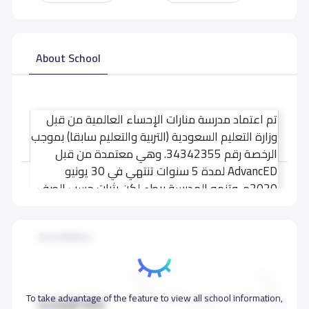
About School
تم اعتماد مدرسة منارات الإحساء العالمية من قبل
وزارة التعليم السعودية (التربية والتعليم سابقا) بموجب
الرخصة رقم 34342355. وهي معتمدة من قبل
AdvancED لمدة 5 سنوات تنتهي في 30 يونيو
Read more
2020م. وتنمو المدرسة ببطء لكن بثبات حسب الصف
وخطوة بخطوة حيث بدأت بالروضة ثم الابتدائية حتى
الصف التاسع، وتقدم لهم منهاجاً أمريكياً. وتؤمن
Accreditation
مدرسة منارات الإحساء العالمية بأن:
التعلم هو التحدي المستمر.
لكل شخص كرامة وقيمة كفرد.
احتياجات التعلم لدى الطلاب هي المحور الرئيسي
To take advantage of the feature to view all school information,