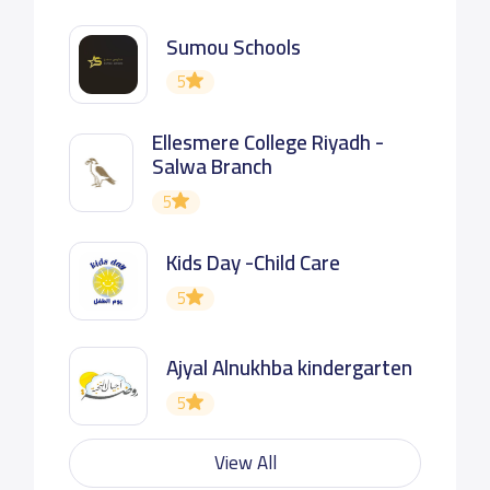
Sumou Schools
5
Ellesmere College Riyadh -
Salwa Branch
5
Kids Day -Child Care
5
Ajyal Alnukhba kindergarten
5
View All