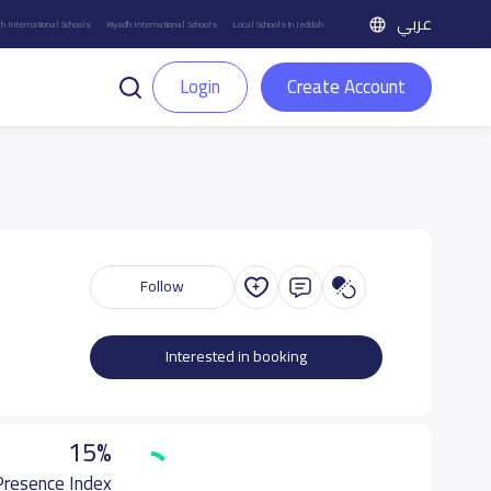
عربي
h International Schools
Riyadh International Schools
Local Schools in Jeddah
Login
Create Account
Follow
Interested in booking
15%
 Presence Index