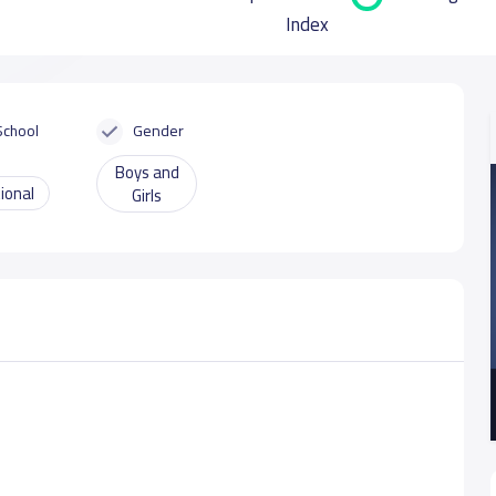
Index
School
Gender
Boys and
ional
Girls