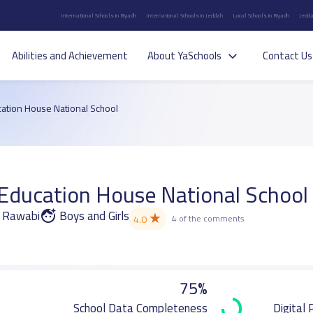
International Schools in Riyadh
International Schools in Jeddah
Local Schools in Riyadh
Jedda
Abilities and Achievement
About YaSchools
Contact Us
ation House National School
Education House National School
r Rawabi
Boys and Girls
★
4.0
4 of the comments
75%
School Data Completeness
Digital