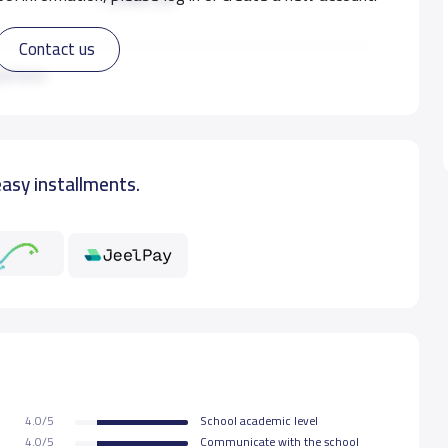
Contact us
11,000 S.R
ad more
14,000 S.R
easy installments.
14,000 S.R
14,000 S.R
14,000 S.R
14,000 S.R
4.0/5
School academic level
14,000 S.R
4.0/5
Communicate with the school