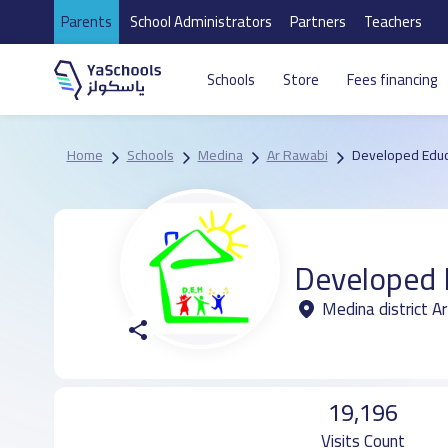
Parents
School Administrators
Partners
Teachers
Schools
Store
Fees financing
Home
Schools
Medina
Ar Rawabi
Developed Educ
Developed 
Medina district A
19,196
Visits Count