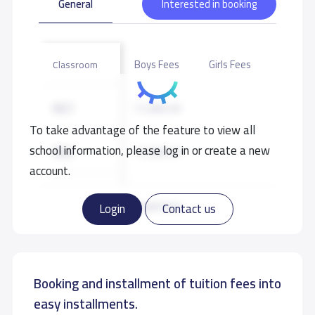
General
Interested in booking
Boys Fees
Girls Fees
Classroom
KG1
11,500 S.R
To take advantage of the feature to view all
school information, please log in or create a new
KG2
11,500 S.R
account.
KG3
11,500 S.R
Read more
Login
Contact us
GRADE 1
14,500 S.R
14,500 S.R
Booking and installment of tuition fees into
GRADE 2
14,500 S.R
14,500 S.R
easy installments.