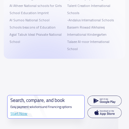
Al Atheer National schools for Girls
Talent Creation International
School Education Imprint
Schools
Al Sumoo National School
-Andalus International Schools
Schools beacons of Education
Baraem Rowad Alkhaleej
Agial Tabuk Ideal Praivate National
International Kindergarten
School
Talaee Al-noor International
School
Search, compare, and book
Easy payment solutions and financing options
Start Now