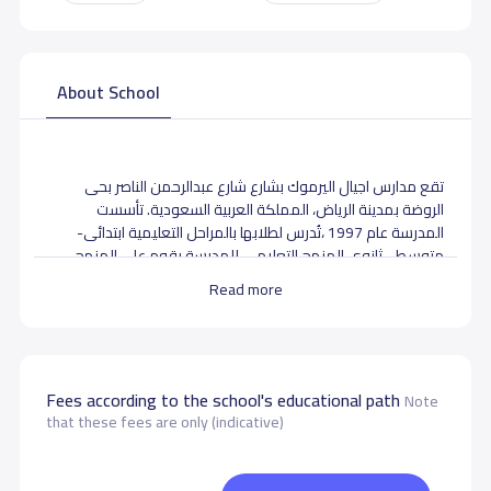
About School
تقع مدارس اجيال اليرموك بشارع شارع عبدالرحمن الناصر بحى
الروضة بمدينة الرياض، المملكة العربية السعودية. تأسست
المدرسة عام 1997 ،تُدرس لطلابها بالمراحل التعليمية ابتدائى-
متوسط - ثانوى المنهج التعليمي للمدرسة يقوم على المنهج
أهلية - لا منهجية محدودة بالإضافة الى المنهج الموضوع من
Read more
قبل وزارة التعليم السعودية لمادتي اللغة العربية والتربية
الإسلامية.
School data need to correct?
Share to correct any inaccurate
Fees according to the school's educational path
Note
data
that these fees are only (indicative)