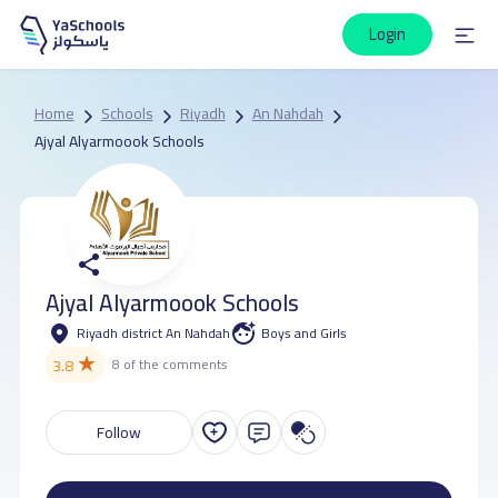
Login
Home
Schools
Riyadh
An Nahdah
Ajyal Alyarmoook Schools
Ajyal Alyarmoook Schools
Riyadh district An Nahdah
Boys and Girls
★
3.8
8 of the comments
Follow