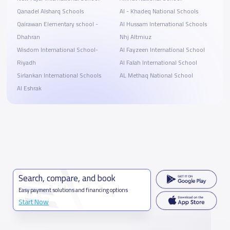
Qanadel Alsharq Schools
Al - Khadeq National Schools
Qairawan Elementary school -
Al Hussam International Schools
Dhahran
Nhj Altmiuz
Wisdom International School-
Al Fayzeen International School
Riyadh
Al Falah International School
Sirlankan International Schools
AL Methaq National School
Al Eshrak
Search, compare, and book
Easy payment solutions and financing options
Start Now