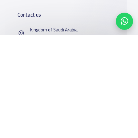
Contact us
Kingdom of Saudi Arabia
7899Al Thoumamah Rd, Ar Rabi, Riyadh 11564
Contact us
Our
Schools
Who are we
Services
About
News
YaSchools
School jobs
Facebook
Twitter
Email
Whatsapp
Copy link
Scan QR Code
Schools Guide
YaSchools
Store
Schools Map
News
Advertise on
Add School