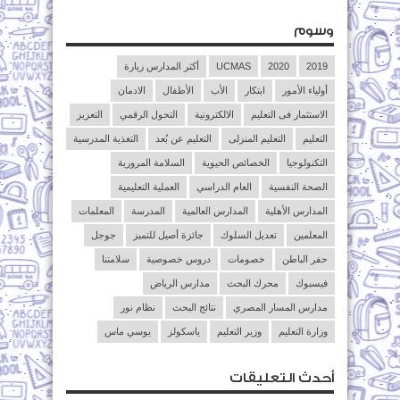
وسوم
2019
2020
UCMAS
أكثر المدارس زيارة
أولياء الأمور
ابتكار
الأب
الأطفال
الادمان
الاستثمار فى التعليم
الالكترونية
التحول الرقمي
التعزيز
التعليم
التعليم المنزلى
التعليم عن بُعد
التغذية المدرسية
التكنولوجيا
الخصائص الحيوية
السلامة المرورية
الصحة النفسية
العام الدراسي
العملية التعليمية
المدارس الأهلية
المدارس العالمية
المدرسة
المعلمات
المعلمين
تعديل السلوك
جائزة أصيل للتميز
جوجل
حفر الباطن
خصومات
دروس خصوصية
سلامتنا
فيسبوك
محرك البحث
مدارس الرياض
مدارس المسار المصري
نتائج البحث
نظام نور
وزارة التعليم
وزير التعليم
ياسكولز
يوسي ماس
أحدث التعليقات