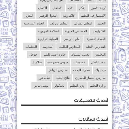
2019
2020
UCMAS
أكثر المدارس زيارة
أولياء الأمور
ابتكار
الأب
الأطفال
الادمان
الاستثمار فى التعليم
الالكترونية
التحول الرقمي
التعزيز
التعليم
التعليم المنزلى
التعليم عن بُعد
التغذية المدرسية
التكنولوجيا
الخصائص الحيوية
السلامة المرورية
الصحة النفسية
العام الدراسي
العملية التعليمية
المدارس الأهلية
المدارس العالمية
المدرسة
المعلمات
المعلمين
تعديل السلوك
جائزة أصيل للتميز
جوجل
حفر الباطن
خصومات
دروس خصوصية
سلامتنا
فيسبوك
محرك البحث
مدارس الرياض
مدارس المسار المصري
نتائج البحث
نظام نور
وزارة التعليم
وزير التعليم
ياسكولز
يوسي ماس
أحدث التعليقات
أحدث المقالات