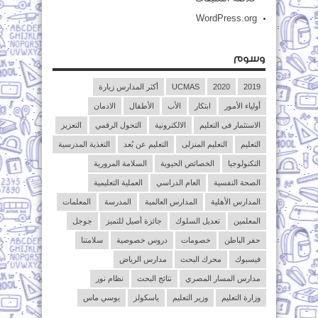
WordPress.org
وسوم
2019
2020
UCMAS
أكثر المدارس زيارة
أولياء الأمور
ابتكار
الأب
الأطفال
الادمان
الاستثمار فى التعليم
الالكترونية
التحول الرقمي
التعزيز
التعليم
التعليم المنزلى
التعليم عن بُعد
التغذية المدرسية
التكنولوجيا
الخصائص الحيوية
السلامة المرورية
الصحة النفسية
العام الدراسي
العملية التعليمية
المدارس الأهلية
المدارس العالمية
المدرسة
المعلمات
المعلمين
تعديل السلوك
جائزة أصيل للتميز
جوجل
حفر الباطن
خصومات
دروس خصوصية
سلامتنا
فيسبوك
محرك البحث
مدارس الرياض
مدارس المسار المصري
نتائج البحث
نظام نور
وزارة التعليم
وزير التعليم
ياسكولز
يوسي ماس