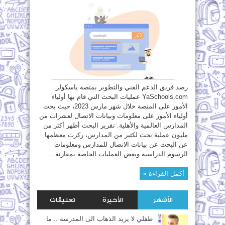
على
المدارس
الأكثر
زيارة
خلال
شهر
مارس
2023
مغلقة
رصد فريق الدعم الفني والتطوير بمنصة ياسكولز
YaSchools.com عمليات البحث التي قام بها أولياء
الأمور على المنصة خلال شهر مارس 2023، حيث بحث
أولياء الأمور على معلومات وبيانات الاتصال لعشرات من
المدارس العالمية والأهلية. تقرير البحث أظهر أكثر من
مليون عملية بحث لكثير من المدارس، ركزت معظمها
عن البحث عن بيانات الاتصال للمدارس ومعلومات
الرسوم الدراسية وبعض العمليات الخاصة بمقارنة ...
أكمل القراءة »
الأشهر
الأخيرة
تعليقات
طفلي لا يريد الذهاب الى المدرسة .. ما