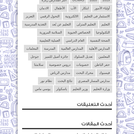
2019
2020
UCMAS
أكثر المدارس زيارة
أولياء الأمور
ابتكار
الأب
الأطفال
الادمان
الاستثمار فى التعليم
الالكترونية
التحول الرقمي
التعزيز
التعليم
التعليم المنزلى
التعليم عن بُعد
التغذية المدرسية
التكنولوجيا
الخصائص الحيوية
السلامة المرورية
الصحة النفسية
العام الدراسي
العملية التعليمية
المدارس الأهلية
المدارس العالمية
المدرسة
المعلمات
المعلمين
تعديل السلوك
جائزة أصيل للتميز
جوجل
حفر الباطن
خصومات
دروس خصوصية
سلامتنا
فيسبوك
محرك البحث
مدارس الرياض
مدارس المسار المصري
نتائج البحث
نظام نور
وزارة التعليم
وزير التعليم
ياسكولز
يوسي ماس
أحدث التعليقات
أحدث المقالات