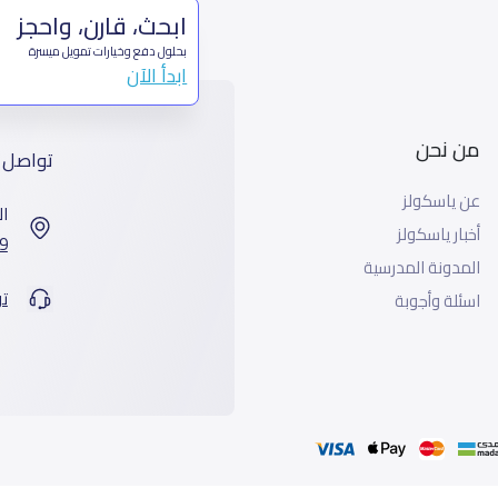
ابحث، قارن، واحجز
بحلول دفع وخيارات تمويل ميسرة
ابدأ الآن
من نحن
تواصل 
عن ياسكولز
ال
أخبار ياسكولز
7899 طريق 
المدونة المدرسية
ت
اسئلة وأجوبة