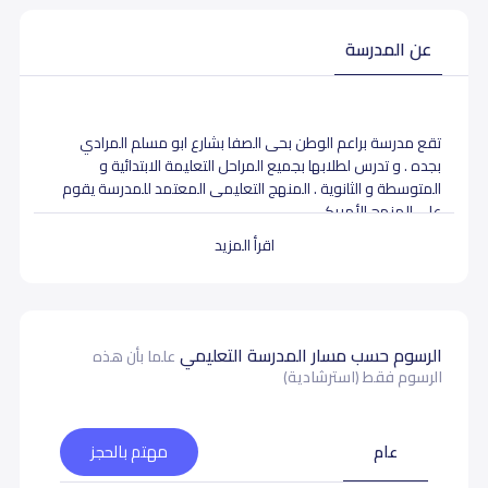
عن المدرسة
تقع مدرسة براعم الوطن بحى الصفا بشارع ابو مسلم المرادي
بجده . و تدرس لطلابها بجميع المراحل التعليمة الابتدائية و
المتوسطة و الثانوية . المنهج التعليمى المعتمد للمدرسة يقوم
علي المنهج الأمريكى .
اقرأ المزيد
بيانات المدرسة تحتاج لتصحيح ؟
شارك بتصحيح اي بيانات غير دقيقة
الرسوم حسب مسار المدرسة التعليمي
علما بأن هذه
الرسوم فقط (استرشادية)
عام
مهتم بالحجز