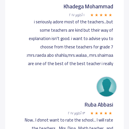
Khadega Mohammad‎‏
١٠ أكتوبر ٢٠١٧
i seriously adore most of the teachers...but
some teachers are kind but their way of
explanation isn't good. i want to advise you to
choose from these teachers for grade 7
:mrs.raeda abo shahla,mrs.walaa , mrs.shaimaa
are one of the best of the best teacher i really
١٣ أكتوبر ٢٠١٧
Now.. I ďonot want to rate the school... I will rate
the teachers... Mrs. Dina.. Math teacher.. and