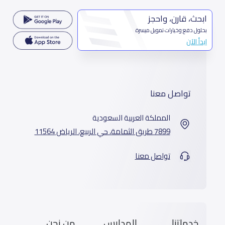
ابحث، قارن، واحجز
بحلول دفع وخيارات تمويل ميسرة
ابدأ الآن
تواصل معنا
المملكة العربية السعودية
7899 طريق الثمامة، حي الربيع، الرياض 11564
تواصل معنا
خدماتنا
المدارس
من نحن