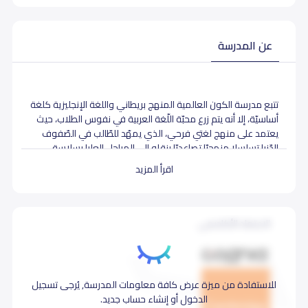
عن المدرسة
تتبع مدرسة الكون العالمية المنهج بريطاني واللغة الإنجليزية كلغة
أساسيّة، إلا أنه يتم زرع محبّة اللّغة العربية في نفوس الطلاب، حيث
يعتمد على منهج لغتي فرحي، الذي يمهّد للطّالب في الصّفوف
الدّنيا تسلسلا منهجيّا تصاعديّا ينقله إلى المراحل العليا بسلاسة،
وهو منهجٌ وُضع خصّيصا لطلاب المملكة العربيّة السّعوديّة
اقرأ المزيد
ليتناسب مع جميع الجنسيّات والثّقافات إضافة لحصص تلاوة
وتحفيظ قران كريم. وذلك تحت إشراف طاقم إداري وتعليمي
متميز وعلى مستوى راق من الخبرات. باستخدام للتكنولوجيا
الحديثة.
الاعتماد الأكاديمي
تستقبل مدرسة الكون العالمية الطلاب والطالبات لتدريسهم من
مختلف الأعمار ولكافة المراحل الدراسية.
للاستفادة من ميزة عرض كافة معلومات المدرسة, يُرجى تسجيل
خدمات وأنشطة
الدخول أو إنشاء حساب جديد.