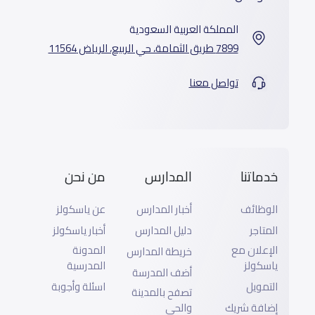
المملكة العربية السعودية
7899 طريق الثمامة، حي الربيع، الرياض 11564
تواصل معنا
خدماتنا
المدارس
من نحن
الوظائف
أخبار المدارس
عن ياسكولز
المتاجر
دليل المدارس
أخبار ياسكولز
الإعلان مع
المدونة
خريطة المدارس
ياسكولز
المدرسية
أضف المدرسة
التمويل
اسئلة وأجوبة
تصفح بالمدينة
إضافة شريك
والحى