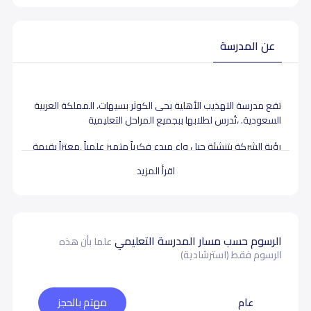
عن المدرسة
تقع مدرسة التهذيب الأهلية بحى الكوثر بسيهات، المملكة العربية
السعودية. ،تُدرس لطلابها ببجميع المراحل التعليمية
رؤية الشركة بتنشئة جيل واعٍ مبدع فكرياً متميز علمياً ,معتزاً بقيمة
الإسلام وهويته, قادراً على مواجهة التحديات وحل المشكلات ,
اقرأ المزيد
يوظف مايتعلمه في حياته العملية
الرسوم حسب مسار المدرسة التعليمي
علما بأن هذه
بيانات المدرسة تحتاج لتصحيح ؟
شارك بتصحيح اي بيانات غير دقيقة
الرسوم فقط (استرشادية)
عام
مهتم بالحجز