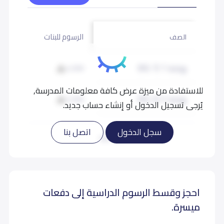
الرسوم للبنات
الصف
روضة 1 (KG 1)
4,500
للاستفادة من ميزة عرض كافة معلومات المدرسة,
روضة 2 (KG 2)
4,500
يُرجى تسجيل الدخول أو إنشاء حساب جديد.
تمهيدي (KG 3)
4,500
سجل الدخول
اتصل بنا
اقرأ المزيد
أول إبتدائي (Grade 1)
5,000
احجز وقسط الرسوم الدراسية إلى دفعات
ثاني إبتدائي (Grade 2)
5,000
ميسرة.
ثالث إبتدائي (Grade 3)
5,000