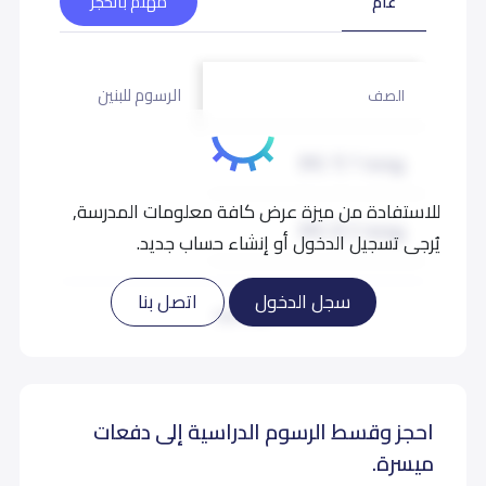
عام
مهتم بالحجز
الرسوم للبنين
الرسوم لل
الصف
روضة 1 (KG 1)
12,000
للاستفادة من ميزة عرض كافة معلومات المدرسة,
روضة 2 (KG 2)
12,000
يُرجى تسجيل الدخول أو إنشاء حساب جديد.
تمهيدي (KG 3)
12,000
سجل الدخول
اتصل بنا
اقرأ المزيد
أول إبتدائي (Grade 1)
13,000
احجز وقسط الرسوم الدراسية إلى دفعات
ثاني إبتدائي (Grade 2)
13,000
ميسرة.