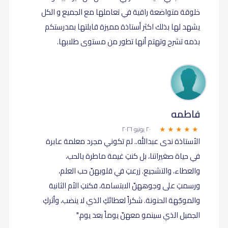
خلوقة متواضعة راقية في تعاملها مع الجميع و الكل
يشهد لها بذلك اكثر أستاذة مميزة قابلتها بمدرستكم
بذمه تشرح وتهتم أنها تطور من مستوى طلابها.
فاطمه
٢٠ يونيو ٢٠٢٦
الأستاذة ندى عبدالله.. لم تكوني مجرد معلمة عابرة
في حياة صغيراتنا، بل كنتِ غيمة ماطرة بالحب،
والعطاء، والتشجيع. زرعتِ في قلوبهنّ حب العلم،
ورسمتِ على وجوههنّ الابتسامة، فكنتِ الأم الثانية
والموجّهة الحنونة. شكراً لعطائكِ الذي لا ينضب، وأثركِ
الجميل الذي سينمو معهنّ يوماً بعد يوم."