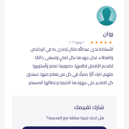
روان
٢٠ يونيو ٢٠٢٦
الأستاذة ندى عبدالله مثال يُحتذى به في الإخلاص
والعطاء، تبذل جهدها بكل تفانٍ وتسعى دائمًا
لتقديم الأفضل لطلابها. حضورها مميز وأسلوبها
ملهم، تترك أثرًا جميلًا في كل من يتعلم منها. تستحق
كل التقدير على جهودها الكبيرة وعطائها المستمر
شارك تقييمك
هل لديك تجربة سابقة مع المدرسة؟