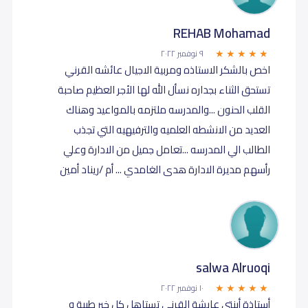
REHAB Mohamad
٩ نوفمبر ٢٠٢٢
اخص بالشكر الاستاذه ومربية الاجيال عائشه القرني
تستحق الثناء بجداره نسأل الله لها الأجر العظيم صاحبة
القلب الحنون ...والمدرسه ملتزمه بالمواعيد وهناك
العديد من الانشطه العلميه والترفيهيه التي تجذب
الطالب الي المدرسه ...تعامل جميل من الادارة وعلي
رأسهم مديرة الادارة هدى الغامدي ... أم /ريناد أمين
salwa Alruoqi
١٠ نوفمبر ٢٠٢٢
أستاذة أبنتي عايشة القرني تستاهل كل خير طيبة و