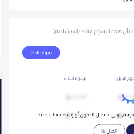
ئري الثاني) - للبنات و تضم روضة الفصحى الأولى.
 بأن هذه الرسوم فقط (استرشادية)
نات و تضم روضة الفصحى الثانية و إسناد فصول البنين من
مهتم بالحجز
يقة
وم للبنين
الرسوم للبنات
14,187
14,
سة, يُرجى تسجيل الدخول أو إنشاء حساب جديد.
14,187
14,
اتصل بنا
14,187
14,