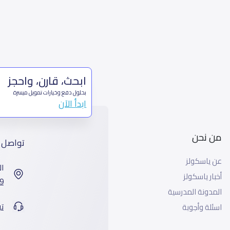
ابحث، قارن، واحجز
بحلول دفع وخيارات تمويل ميسرة
ابدأ الآن
من نحن
تواصل 
عن ياسكولز
ال
أخبار ياسكولز
7899 طريق 
المدونة المدرسية
ت
اسئلة وأجوبة