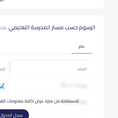
فروعنا:
الفرع الأول ابتدائية الفصحى - طريق الملك عبدالله (الدا
الرسوم حسب مسار المدرسة التعليمي
علما
الفرع الثاني متوسطة وثانوية الفصحى - حي الهدا - للب
الصف الأول الابتدائي إلى الصف الرابع الابتدائي.
عام
بيانات المدرسة تحتاج لتصحيح ؟
شارك بتصحيح اي بيانات غير دق
الصف
الرس
روضة 1 (KG 1)
187
للاستفادة من ميزة عرض كافة معلومات المدر
روضة 2 (KG 2)
187
سجل الدخول
أول إبتدائي (Grade 1)
187