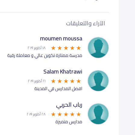
ثالث متوسط (Grade 9)
038
الآراء والتعليقات
أول ثانوي (Grade 10)
439
moumen moussa
١٨ أكتوبر ٢٠١٩
ثاني ثانوي (Grade 11)
439
مدرسة ممتازة تكوين عالي و معاملة رقية
ثالث ثانوي (Grade 12)
439
Salam Khatrawi
٢١ أكتوبر ٢٠١٩
افضل المدارس في المدينة
رباب الحربي
٢٨ أكتوبر ٢٠١٩
مدارس متميزة