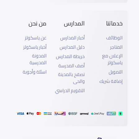
خدماتنا
المدارس
من نحن
الوظائف
أخبار المدارس
عن ياسكولز
المتاجر
دليل المدارس
أخبار ياسكولز
الإعلان مع
المدونة
خريطة المدارس
ياسكولز
المدرسية
أضف المدرسة
التمويل
اسئلة وأجوبة
تصفح بالمدينة
إضافة شريك
والحى
التقويم الدراسي