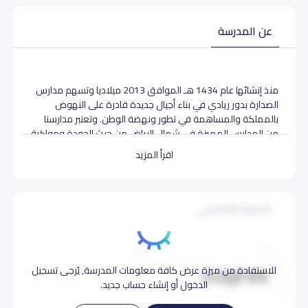
عن المدرسة
منذ إنشائها عام 1434 هـ الموافق 2013 ميلاديا وتسهم مدارس
الصدارة بدور ريادي في بناء أجيال جديدة قادرة على النهوض
بالمملكة والمساهمة في تطور ونهضة الوطن. وتعتبر مدارسنا
من المدارس المميزة في شمال الرياض من حيث الجودة ومواكبة
أحدث التقنيات في مجال التربية والتعليم واستخدام أفضل الأساليب
اقرأ المزيد
التربوية والتدريسية من خلال طافم من المعلمين والمشرفين
التربويين الذي يعملون بدأب ونشاط لتحقيق رؤية المدارس وإيصال
رسالتها وتنفيذ أهدافها.
الاعتماد الأكاديمي
بيانات المدرسة تحتاج لتصحيح ؟
شارك بتصحيح اي بيانات غير دقيقة
للاستفادة من ميزة عرض كافة معلومات المدرسة, يُرجى تسجيل
الدخول أو إنشاء حساب جديد.