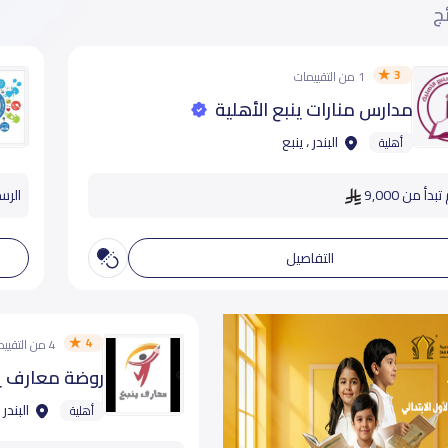
ئج
3
1 من التقييمات
مدارس منارات ينبع الأهلية
البندر ، ينبع
أهلية
دأ من 9,000
الرس
التفاصيل
4
4 من التقييمات
روضة معارف ين
البندر 
أهلية