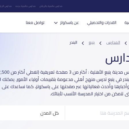
مدارس عالمية بالرياض
مدارس عالمية بجده
مدارس الريا
ية
القدرات والتحصيلي
عن ياسكولز
تواصل معنا
المدارس
ينبع
البندر
دارس
ندر في ينبع تدرس منهج أهلي مدعومة بتقييمات أولياء الأمور. يمكنك ال
أخبارها وأحدث فعالياتها عبر صفحتها على ياسكولز، كما نساعدك على ال
 تتمكن من اختيار المدرسة الأنسب لأبنائك.
كل المدن