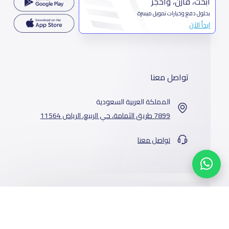
ابحث، قارن، واحجز
بحلول دفع وخيارات تمويل ميسرة
ابدأ الآن
تواصل معنا
المملكة العربية السعودية
7899 طريق الثمامة، حي الربيع، الرياض 11564
تواصل معنا
خدماتنا
المدارس
من نحن
الوظائف
أخبار المدارس
عن ياسكولز