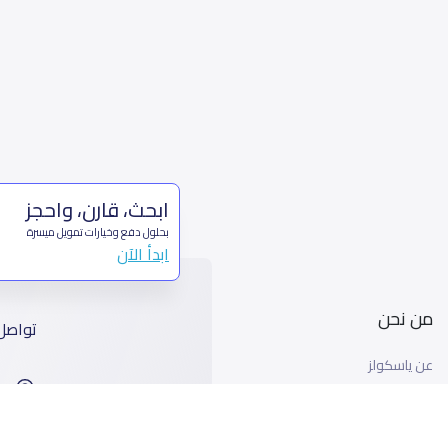
ابحث، قارن، واحجز
بحلول دفع وخيارات تمويل ميسرة
ابدأ الآن
من نحن
تواصل
عن ياسكولز
ا
أخبار ياسكولز
99
المدونة المدرسية