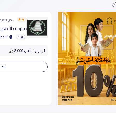
ئج
4
2 من التقييمات
مدرسة المعهد
البغدا
أهلية
الرسوم تبدأ من 8,000
التفا