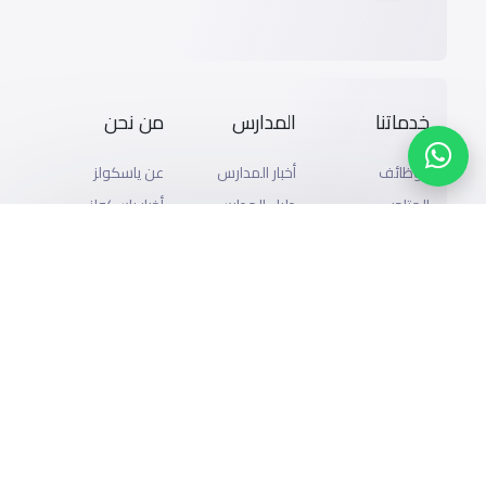
خدماتنا
المدارس
من نحن
الوظائف
أخبار المدارس
عن ياسكولز
المتاجر
دليل المدارس
أخبار ياسكولز
الإعلان مع
المدونة
خريطة المدارس
ياسكولز
المدرسية
أضف المدرسة
التمويل
اسئلة وأجوبة
تصفح بالمدينة
إضافة شريك
والحى
التقويم الدراسي