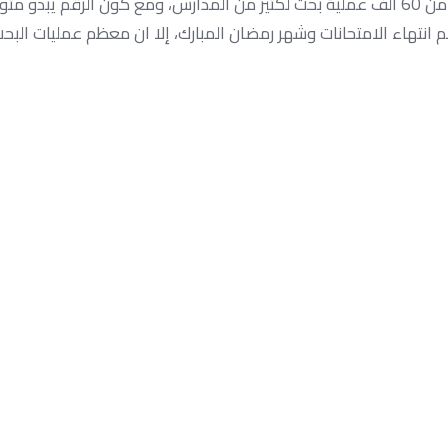
تقرير البحث أظهر أكثر من 60 ألف عملية بحث لكثير من المدارس، ومع كون الرقم ي
انتهاء الامتحانات وشهر رمضان المبارك، إلا ان معظم عمليات البح