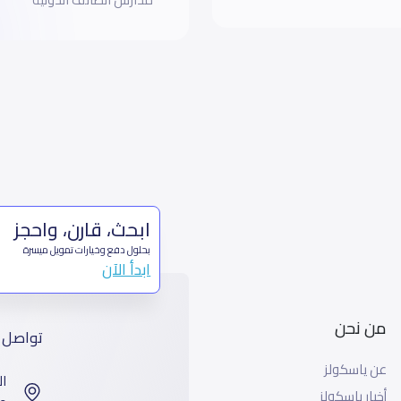
ابحث، قارن، واحجز
بحلول دفع وخيارات تمويل ميسرة
ابدأ الآن
من نحن
تواصل 
عن ياسكولز
ال
أخبار ياسكولز