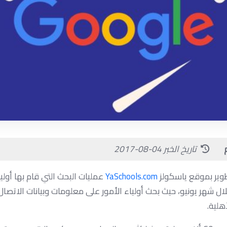
م
تاريخ الخبر 04-08-2017
طوير بموقع ياسكولز
YaSchools.com
عمليات البحث التي قام بها أولي
ال شهر يونيو، حيث بحث أولياء الأمور على معلومات وبيانات الاتصا
هلية.