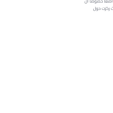
بدو متواضعا خصوصا ان
ث ركزت حول