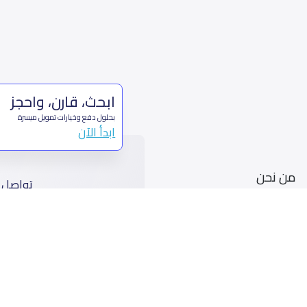
ابحث، قارن، واحجز
بحلول دفع وخيارات تمويل ميسرة
ابدأ الآن
من نحن
تواصل 
عن ياسكولز
ال
أخبار ياسكولز
7899 طريق 
المدونة المدرسية
ت
اسئلة وأجوبة