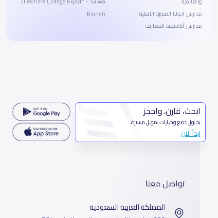
والعالمية
Ellesmere College Riyadh - Salwa
مدارس اجيالنا المميزه الاهليه
Branch
مدارس أكاديمية المعارف
ابحث، قارن، واحجز
بحلول دفع وخيارات تمويل ميسرة
ابدأ الآن
تواصل معنا
المملكة العربية السعودية