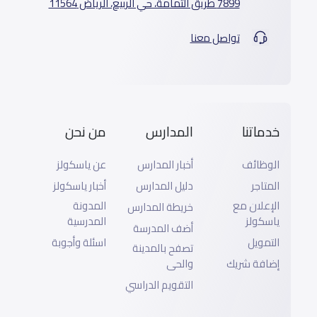
7899 طريق الثمامة، حي الربيع، الرياض 11564
تواصل معنا
خدماتنا
المدارس
من نحن
الوظائف
أخبار المدارس
عن ياسكولز
المتاجر
دليل المدارس
أخبار ياسكولز
الإعلان مع
المدونة
خريطة المدارس
ياسكولز
المدرسية
أضف المدرسة
التمويل
اسئلة وأجوبة
تصفح بالمدينة
إضافة شريك
والحى
التقويم الدراسي