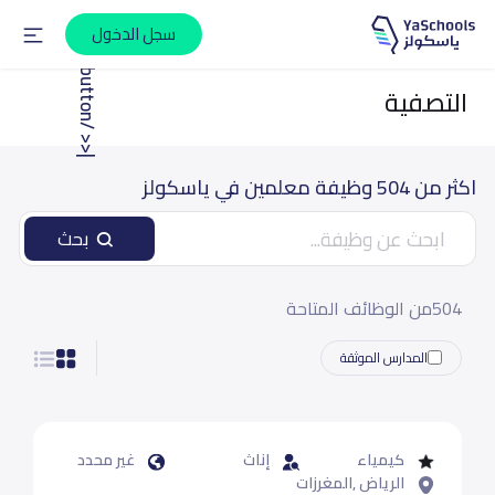
سجل الدخول
|
<
<
u
t
t
o
n
b
التصفية
/
>
اكثر من 504 وظيفة معلمين في ياسكولز
بحث
504من الوظائف المتاحة
المدارس الموثقة
كيمياء
إناث
غير محدد
الرياض ,المغرزات