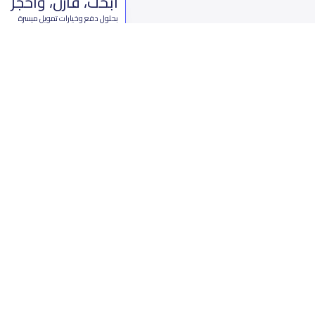
ابحث، قارن، واحجز
بحلول دفع وخيارات تمويل ميسرة
ابدأ الآن
من نحن
تواصل 
عن ياسكولز
ال
أخبار ياسكولز
7899 طريق 
المدونة المدرسية
ت
اسئلة وأجوبة