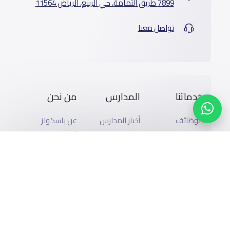
7899 طريق الثمامة، حي الربيع، الرياض 11564
تواصل معنا
خدماتنا
المدارس
من نحن
الوظائف
أخبار المدارس
عن ياسكولز
المتاجر
دليل المدارس
أخبار ياسكولز
الإعلان مع
المدونة
خريطة المدارس
ياسكولز
المدرسية
أضف المدرسة
التمويل
اسئلة وأجوبة
تصفح بالمدينة
إضافة شريك
والحى
التقويم الدراسي