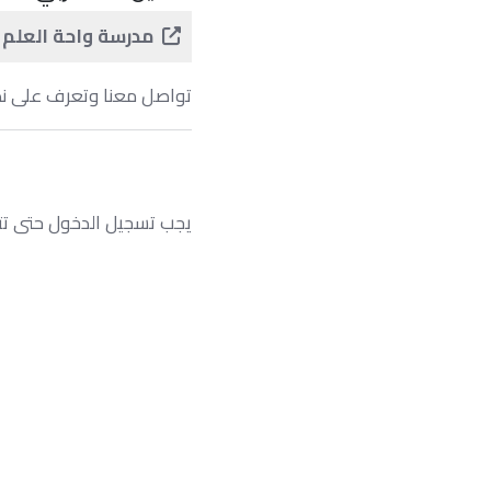
مدرسة واحة العلم ا
تواصل معنا وتعرف على نظام IB باللغة العربية كأول مدرسة ممنوحه بالرياض ..
يجب تسجيل الدخول حتى تتم