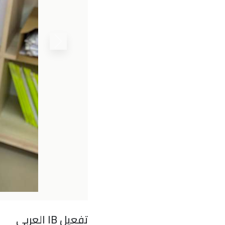
تفعيل IB العربي