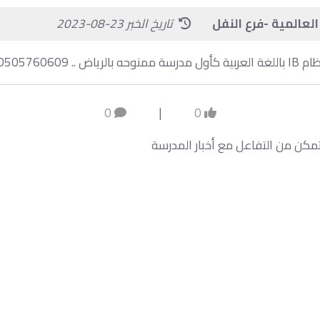
لعالمية -فرع النفل
تاريخ الخبر 23-08-2023
 0505760609
0
|
0
كن من التفاعل مع أخبار المدرسة