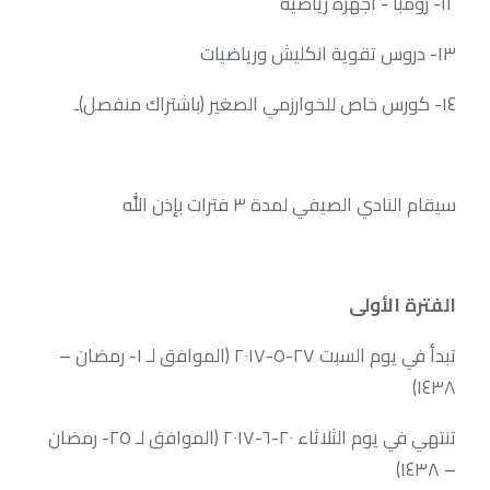
١٢- زومبا - اجهزة رياضية
١٣- دروس تقوية انكليش ورياضيات
١٤- كورس خاص للخوارزمي الصغير (باشتراك منفصل)ـ
سيقام النادي الصيفي لمدة ٣ فترات بإذن الله
الفترة الأولى
تبدأ في يوم السبت ٢٧-٥-٢٠١٧ (الموافق لـ ١- رمضان –
١٤٣٨)
تنتهي في يوم الثلاثاء ٢٠-٦-٢٠١٧ (الموافق لـ ٢٥- رمضان
– ١٤٣٨)