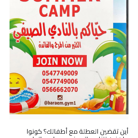
أين تقضين العطلة مع أطفالك؟ كونوا