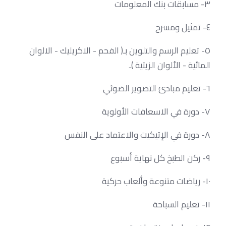
٣- مسابقات بنك المعلومات
٤- تمثيل ومسرح
٥- تعليم الرسم والتلوين بـ( الفحم - الاكريليك - الالوان
المائية - الألوان الزيتية )ـ
٦- تعليم مبادئ التصوير الضوئي
٧- دورة في الاسعافات الأولوية
٨- دورة في الإتيكيت والاعتماد على النفس
٩- ركن الطبخ كل نهاية أسبوع
١٠- رياضات متنوعة وألعاب حركية
١١- تعليم السباحة