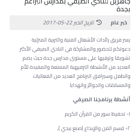
جاهزين للنادي الصيفي بمدارس البراعم
بجدة
خبر عام
تاريخ الخبر 22-05-2017
يسر فريق رائدات الأشغال الفنية والتربية المنزلية
دعوتكم للحضور والمشاركة في النادي الصيفي الأكثر
تشويقا وترفيها على مستوى مدارس جدة حيث يضم
العديد من الأنشطة الترفيهية الممتعة والمفيدة للأم
والطفل وسيرافق البرنامج العديد من الفعاليات
والمسابقات والجوائز والهدايا
أنشطة
برنامجنا
الصيفي
١- تحفيظ سور من القرآن الكريم
٢- قسم الفن والإبداع (صنع بيدي )ـ