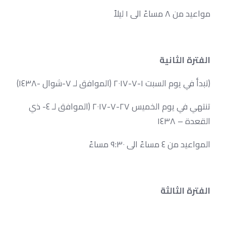
مواعيد من ٨ مساءً الى ١ ليلاً
الفترة الثانية
(تبدأ في يوم السبت ١-٧-٢٠١٧ (الموافق لـ ٧-شوال -١٤٣٨)
تنتهي في يوم الخميس ٢٧-٧-٢٠١٧ (الموافق لـ ٤- ذي
القعدة – ١٤٣٨
المواعيد من ٤ مساءً الى ٩:٣٠ مساءً
الفترة الثالثة