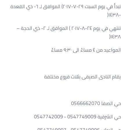
تبدأ في يوم السبت ٢٩-٧-٢٠١٧) الموافق لـ ٦- ذي القعدة
-١٤٣٨(
تنتهي في يوم ٢٤-٨-٢٠١٧ ) الموافق لـ ٢- ذي الحجة –
١٤٣٨(
المواعيد من ٤ مساءً الى ٩:٣٠ مساءً
يقام النادى الصيفى بثلاث فروع مختلفة
حي الصفا 0566662070
حي الشرفية 0547749009 - 0547742009