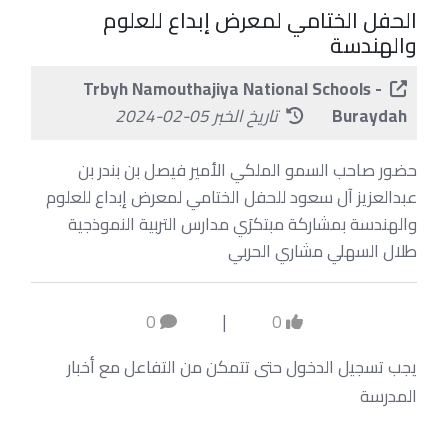
الحفل الختامي لمعرض إبداع للعلوم
والهندسة
Trbyh Namouthajiya National Schools -
Buraydah
تاريخ الخبر 05-02-2024
حضور صاحب السمو الملكي الأمير فيصل بن بندر بن
عبدالعزيز آل سعود للحفل الختامي لمعرض إبداع للعلوم
والهندسة بمشاركة مبتكرَي مدارس التربية النموذجية
طلال السهلي مشاري الحربي
0
|
0
يجب تسجيل الدخول حتى تتمكن من التفاعل مع أخبار
المدرسة