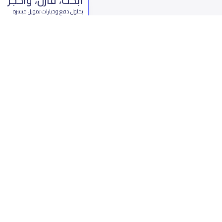
بحلول دفع وخيارات تمويل ميسرة
ابدأ الآن
من نحن
تواصل 
عن ياسكولز
ال
أخبار ياسكولز
7899 طريق 
المدونة المدرسية
ت
اسئلة وأجوبة