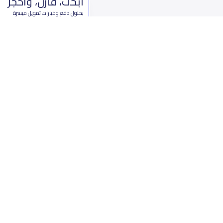
ابحث، قارن، واحجز
بحلول دفع وخيارات تمويل ميسرة
ابدأ الآن
من نحن
تواصل 
عن ياسكولز
ال
أخبار ياسكولز
7899 طريق 
المدونة المدرسية
ت
اسئلة وأجوبة