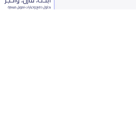
بحلول دفع وخيارات تمويل ميسرة
ابدأ الآن
من نحن
تواصل 
عن ياسكولز
ال
أخبار ياسكولز
7899 طريق 
المدونة المدرسية
ت
اسئلة وأجوبة