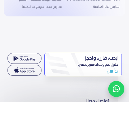
مدارس غانا العالمية
مدارس مجد الموسوعه الاهلية
ابحث، قارن، واحجز
بحلول دفع وخيارات تمويل ميسرة
ابدأ الآن
تواصل معنا
المملكة العربية السعودية
7899 طريق الثمامة، حي الربيع، الرياض 11564