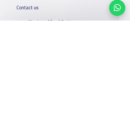
Contact us
Kingdom of Saudi Arabia
7899Al Thoumamah Rd, Ar Rabi, Riyadh 11564
Contact us
Our
Schools
Who are we
Services
About
News
Facebook
Twitter
Email
Whatsapp
Copy link
Scan QR Code
YaSchools
School jobs
Schools Guide
YaSchools
Store
Schools Map
News
Advertise on
Add School
School Blog
Yaschools