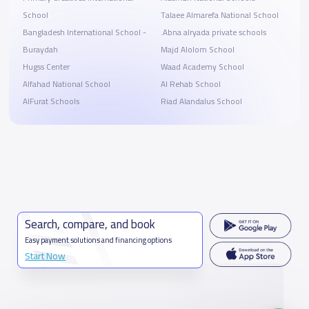
School
Talaee Almarefa National School
Bangladesh International School -
.Abna alryada private schools
Buraydah
Majd Alolom School
Hugss Center
Waad Academy School
Alfahad National School
Al Rehab School
AlFurat Schools
Riad Alandalus School
Search, compare, and book
Easy payment solutions and financing options
Start Now