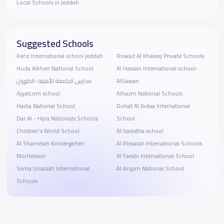
Local Schools in Jeddah
Suggested Schools
Kenz International school jeddah
Rowad Al Khaleej Private Schools
Huda Alkheir National School
Al Hassan International school-
مدارس الجامعة الأهلية -الظهران
AlSawari
Ajyalcom school
Alhazm National Schools
Hadia National School
Dohat Al Ibdaa International
Dar Al - Hijra Nationals Schools
School
Children's World School
Al hadetha school
Al Shamelah Kindergarten
Al Rissalah International Schools
Montessori
Al Farabi International School
Sama Unaizah International
Al Arqam National School
Schools