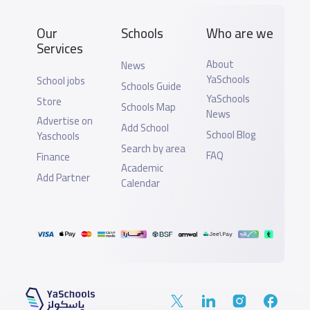
Our
Schools
Who are we
Services
About
News
YaSchools
School jobs
Schools Guide
YaSchools
Store
Schools Map
News
Advertise on
Add School
School Blog
Yaschools
Search by area
FAQ
Finance
Academic
Add Partner
Calendar