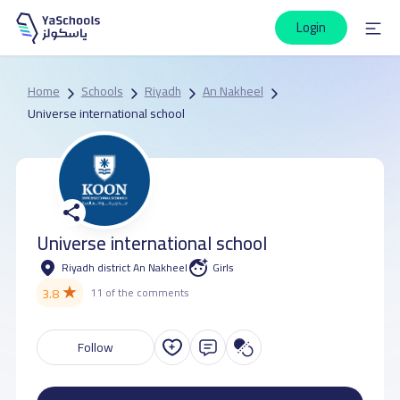
Login
Home
Schools
Riyadh
An Nakheel
Universe international school
Universe international school
Riyadh district An Nakheel
Girls
★
3.8
11 of the comments
Follow