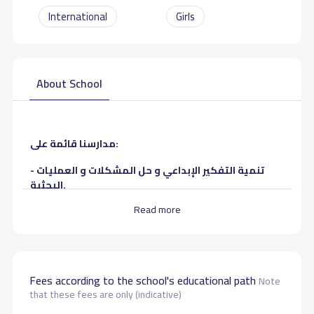
International
Girls
About School
مدارسنا قائمة على:
- تنمية التفكير الإبداعي و حل المشكلات و العمليات
البحثية.
Read more
- مهارات وتجارب علمية و عملية.
- مناهج ذات جودة عالمية، عالية المستوى.
- معلمات من ذوي الكفاءة و الخبرة و التأهيل التربوي
Fees according to the school's educational path
رفيع المستوى.
Note
that these fees are only (indicative)
- تعتني المدارس بالتربية الأسلامية و القيم النبيلة و