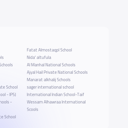
Fatat Almostaqpl School
ls
Nida' altufula
Schools
Al Manhal National Schools
Ajyal Hail Private National Schools
Manarat alkhalij Schools
ate School
sager international school
ool - IPSJ
‎International Indian School-Taif
hools -
Wessam Alhawraa International
Scools
te School