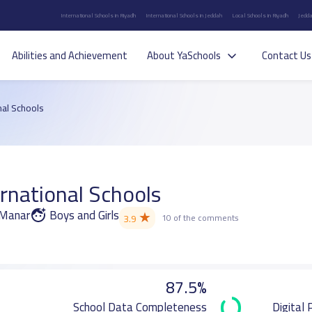
International Schools in Riyadh
International Schools in Jeddah
Local Schools in Riyadh
Jedda
Abilities and Achievement
About YaSchools
Contact Us
al Schools
rnational Schools
l Manar
Boys and Girls
★
3.9
10 of the comments
87.5%
School Data Completeness
Digital