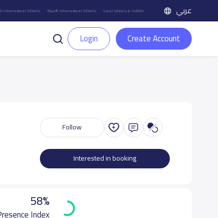
عربي
h International Schools
Riyadh International Schools
Local Schools in Jeddah
Login
Create Account
Follow
Interested in booking
58%
 Presence Index