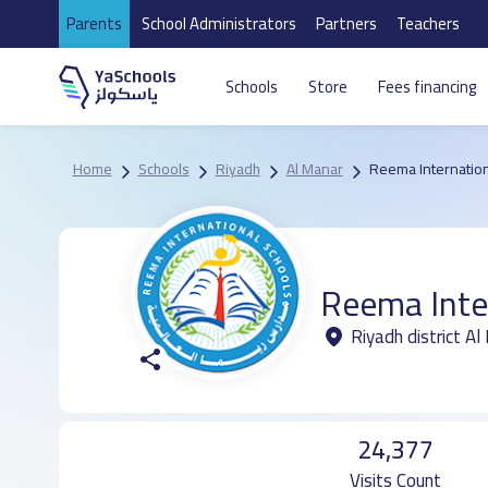
Parents
School Administrators
Partners
Teachers
Schools
Store
Fees financing
Home
Schools
Riyadh
Al Manar
Reema Internation
Reema Inte
Riyadh district A
24,377
Visits Count