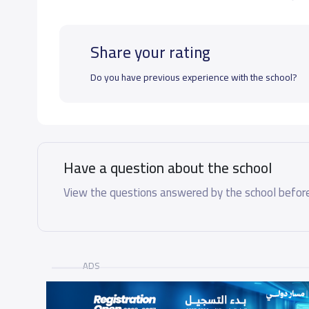
Share your rating
School data need to correct?
Share to correct any inacc
Do you have previous experience with the school?
Have a question about the school
View the questions answered by the school before
ADS