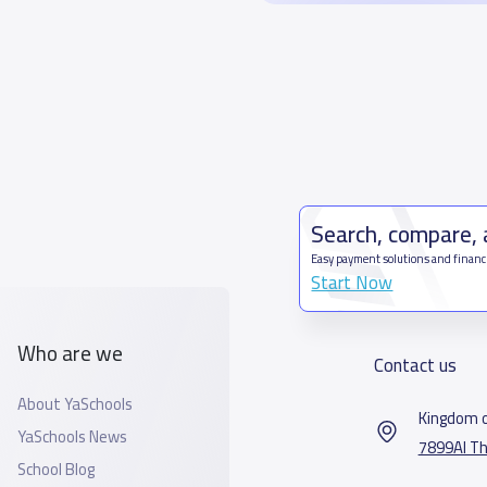
Search, compare,
Easy payment solutions and financ
Start Now
Who are we
Contact us
About YaSchools
Kingdom o
YaSchools News
7899Al Th
School Blog