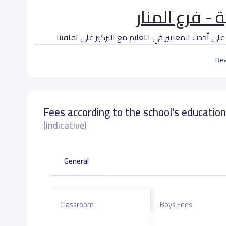
- فرع المنار
لى أحدث المعايير في التعليم مع التركيز على ثقافتنا
Re
اب التي ينبغي تحقيقها من خلال رؤية واضحة ومهمة
فرع المنار
Fees according to the school's educatio
(indicative)
 المملكة العربية السعودية في إعداد جيل الرائدة
 فرع المنار
General
ارسات التعليمية ذات الجودة وتوفير المهارات
 تساعد الطلاب على التفوق وتحقيق القيادة في
Classroom
Boys Fees