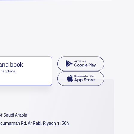
 and book
ing options
f Saudi Arabia
oumamah Rd, Ar Rabi, Riyadh 11564