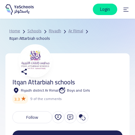
Login
Home
Schools
Riyadh
Ar Rimal
Itqan Attarbiah schools
Itqan Attarbiah schools
Riyadh district Ar Rimal
Boys and Girls
★
3.3
9 of the comments
Follow